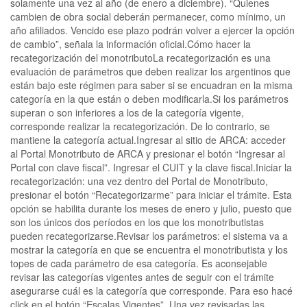
solamente una vez al año (de enero a diciembre). “Quienes
cambien de obra social deberán permanecer, como mínimo, un
año afiliados. Vencido ese plazo podrán volver a ejercer la opción
de cambio”, señala la información oficial.Cómo hacer la
recategorización del monotributoLa recategorización es una
evaluación de parámetros que deben realizar los argentinos que
están bajo este régimen para saber si se encuadran en la misma
categoría en la que están o deben modificarla.Si los parámetros
superan o son inferiores a los de la categoría vigente,
corresponde realizar la recategorización. De lo contrario, se
mantiene la categoría actual.Ingresar al sitio de ARCA: acceder
al Portal Monotributo de ARCA y presionar el botón “Ingresar al
Portal con clave fiscal”. Ingresar el CUIT y la clave fiscal.Iniciar la
recategorización: una vez dentro del Portal de Monotributo,
presionar el botón “Recategorizarme” para iniciar el trámite. Esta
opción se habilita durante los meses de enero y julio, puesto que
son los únicos dos períodos en los que los monotributistas
pueden recategorizarse.Revisar los parámetros: el sistema va a
mostrar la categoría en que se encuentra el monotributista y los
topes de cada parámetro de esa categoría. Es aconsejable
revisar las categorías vigentes antes de seguir con el trámite
asegurarse cuál es la categoría que corresponde. Para eso hacé
click en el botón “Escalas Vigentes”. Una vez revisadas las