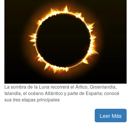
La sombra de la Luna recorrerá el Ártico, Groenlandia,
Islandia, el océano Atlántico y parte de España; conocé
sus tres etapas principales
Leer Más