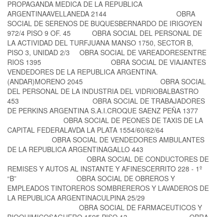
PROPAGANDA MEDICA DE LA REPUBLICA
ARGENTINAAVELLANEDA 2144 OBRA
SOCIAL DE SERENOS DE BUQUESBERNARDO DE IRIGOYEN
972/4 PISO 9 OF. 45 OBRA SOCIAL DEL PERSONAL DE
LA ACTIVIDAD DEL TURFJUANA MANSO 1750, SECTOR B,
PISO 3, UNIDAD 2/3 OBRA SOCIAL DE VAREADORESENTRE
RIOS 1395 OBRA SOCIAL DE VIAJANTES
VENDEDORES DE LA REPUBLICA ARGENTINA.
(ANDAR)MORENO 2045 OBRA SOCIAL
DEL PERSONAL DE LA INDUSTRIA DEL VIDRIOBALBASTRO
453 OBRA SOCIAL DE TRABAJADORES
DE PERKINS ARGENTINA S.A.I.CROQUE SAENZ PEÑA 1377
OBRA SOCIAL DE PEONES DE TAXIS DE LA
CAPITAL FEDERALAVDA LA PLATA 1554/60/62/64
OBRA SOCIAL DE VENDEDORES AMBULANTES
DE LA REPUBLICA ARGENTINAGALLO 443
OBRA SOCIAL DE CONDUCTORES DE
REMISES Y AUTOS AL INSTANTE Y AFINESCERRITO 228 - 1º
“B” OBRA SOCIAL DE OBREROS Y
EMPLEADOS TINTOREROS SOMBREREROS Y LAVADEROS DE
LA REPUBLICA ARGENTINACULPINA 25/29
OBRA SOCIAL DE FARMACEUTICOS Y
BIOQUIMICOSAGUERO 1595 PISO 13 OBRA