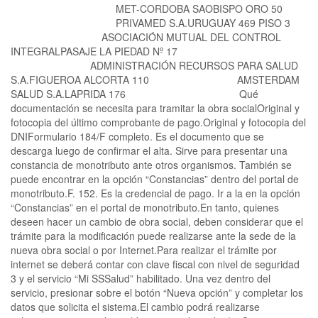
MET-CORDOBA SAOBISPO ORO 50
PRIVAMED S.A.URUGUAY 469 PISO 3
ASOCIACIÓN MUTUAL DEL CONTROL
INTEGRALPASAJE LA PIEDAD Nº 17
ADMINISTRACIÓN RECURSOS PARA SALUD
S.A.FIGUEROA ALCORTA 110 AMSTERDAM
SALUD S.A.LAPRIDA 176 Qué
documentación se necesita para tramitar la obra socialOriginal y
fotocopia del último comprobante de pago.Original y fotocopia del
DNIFormulario 184/F completo. Es el documento que se
descarga luego de confirmar el alta. Sirve para presentar una
constancia de monotributo ante otros organismos. También se
puede encontrar en la opción “Constancias” dentro del portal de
monotributo.F. 152. Es la credencial de pago. Ir a la en la opción
“Constancias” en el portal de monotributo.En tanto, quienes
deseen hacer un cambio de obra social, deben considerar que el
trámite para la modificación puede realizarse ante la sede de la
nueva obra social o por Internet.Para realizar el trámite por
internet se deberá contar con clave fiscal con nivel de seguridad
3 y el servicio “Mi SSSalud” habilitado. Una vez dentro del
servicio, presionar sobre el botón “Nueva opción” y completar los
datos que solicita el sistema.El cambio podrá realizarse