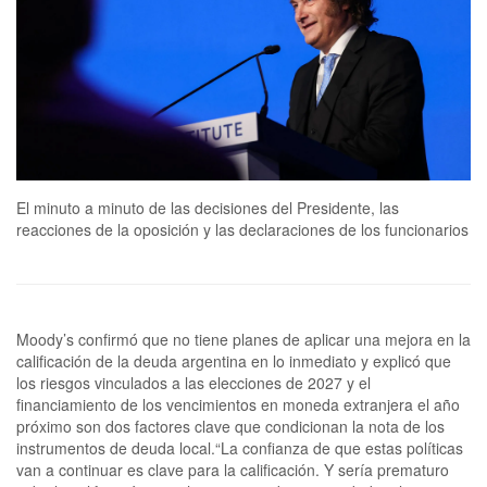
El minuto a minuto de las decisiones del Presidente, las
reacciones de la oposición y las declaraciones de los funcionarios
Moody’s confirmó que no tiene planes de aplicar una mejora en la calificación de la deuda argentina en lo inmediato y explicó que los riesgos vinculados a las elecciones de 2027 y el financiamiento de los vencimientos en moneda extranjera el año próximo son dos factores clave que condicionan la nota de los instrumentos de deuda local.“La confianza de que estas políticas van a continuar es clave para la calificación. Y sería prematuro subir la calificación si no hay certeza de continuidad en las políticas”, dijo hoy Jaime Reusche, vicepresidente y senior credit officer de la calificadora estadounidense, al enfatizar en el escenario de “incertidumbre” que presenta el contexto financiero para el país, especialmente el año que viene. Fue en un encuentro organizado por la firma en el hotel Four Seasons de Buenos Aires, en el que el ejecutivo también dialogó con el viceministro de Economía, José Luis Daza.El diputado nacional de Unión por la Patria Santiago Cafiero opinó sobre la situación de Manuel Adorni dentro del Gobierno y aseguró que el oficialismo “lo está usando de pararrayos”. El exfuncionario de la gestión de Alberto Fernández sostuvo que la permanencia del portavoz presidencial busca desviar la atención de otros temas y destacó que la oposición se beneficia “políticamente” con la situación judicial del jefe de Gabinete.Durante una entrevista en el programa A Dos Voces (TN), Cafiero postuló: “El Gobierno lo está usando de pararrayos, para que no se hable de $LIBRA o los hospitales universitarios”.La decisión siempre es prospectiva; los ejercicios de historia contrafáctica pertenecen básicamente al plano de la nostalgia. Las estadísticas y las informaciones puntuales ayudan a entender qué es lo que está pasando, al servicio de la toma de decisiones. Las estadísticas son mejores que las informaciones puntuales, por su mayor cobertura, pero demoran más en confeccionarse y publicarse.Sabemos lo que en este momento ocurre con el riesgo país y las diferentes cotizaciones del dólar, pero solo sabemos hasta febrero pasado lo que ocurrió con la producción y, hasta marzo, lo que pasó con la tasa de inflación y el intercambio internacional de mercaderías.Si los últimos datos estadísticos hay que tomarlos con pinzas, las estimaciones puntuales con más razón. Ni hago una fiesta cuando algún indicador mejora, ni invito al suicidio colectivo cuando se deteriora. Hablar de “cambio de tendencia” a partir de una sola observación está más cerca de la poesía que del análisis económico.Mientras en la Argentina continúa el escándalo que involucra a su jefe de Gabinete, Manuel Adorni, el presidente Javier Milei disertó esta tarde en el plenario de cierre de la 29° Conferencia Global del Instituto Milken, en Los Ángeles, con un discurso en el que destacó logros de su administración y llamó a apostar por la Argentina, ante un auditorio que reunió a líderes de distintos sectores.“Les traigo buenas noticias, y esa es la razón por la que estoy aquí hoy. El sueño americano no ha muerto. La promesa de libertad para el mundo no ha muerto. Está renaciendo, y lo hace en dos lugares simultáneamente”, aseguró el mandatario, que trazó un paralelismo entre su administración y la de Donald Trump, su principal aliado internacional.“Renace en Estados Unidos, bajo el liderazgo de Trump, quien está devolviendo a esta nación su esencia. Y en la Argentina, donde 50 millones de argentinos eligieron poner fin a un ciclo de decadencia para abrazar, una vez más, las ideas que en su momento también nos hicieron grandes. No estamos simplemente copiando un modelo extranjero; estamos regresando a nuestras raíces libertarias", sostuvo Milei, que concretó en Los Ángeles su viaje 16 a Estados Unidos desde que asumió.El mandatario sostuvo que la “convergencia” entre ambos países “reabrió la posibilidad del acuerdo de libre comercio”, mientras que en otro tramo abogó por que la “libertad” alcance también a países como Venezuela y Cuba.A continuación, Milei explicó a los asistentes, en el salón central del evento en el hotel The Beverly Hilton, el “núcleo” del programa de gobierno, y mostró una serie de resultados, “la prueba fehaciente de que el modelo de la libertad funciona”, dijo. Además, en sus 20 minutos de exposición se mostró “optimista respecto al futuro”.“Hace exactamente dos años, en esta misma sala, los invité por primera vez a apostar por la Argentina. Aquellos que siguieron ese consejo vieron el valor de sus inversiones aumentar en más de un 100% durante el primer año”, señaló Milei. “Una vez más, los invito a apostar por la Argentina, no para reemplazar el sueño americano, sino para hacerlo aún más grande, para expandirlo por toda la Tierra”, dijo.Leé la nota completa acáLa diputada nacional Marcela Pagano contestó a las críticas que expresó contra ella el presidente Javier Milei durante una entrevista con LN+. Aseguró que la historia lo va a recordar “como un hombre que confundió rating con grandeza” y enumeró una serie de puntos que, según su análisis, constituyen mentiras que el Presidente efectuó cuando estaba en campaña y luego no realizó en lo que va de su mandato.Este miércoles por la noche, Milei se refirió a la diputada como una “mentirosa compulsiva”. Lo hizo en el marco de una entrevista en la cual se encargó de defender a Manuel Adorni y adelantó que el jefe de Gabinete está preparando todo para presentar su declaración jurada lo antes posible.Una coalición de 13 países, entre ellos Pakistán, Indonesia, Turquía, España y Sudáfrica, emitió un comunicado conjunto condenando la interceptación y el secuestro por parte del ejército israelí de activistas que participaban en la Flotilla Global Sumud, cuyo objetivo es llevar ayuda a la Gaza devastada por la guerra.Los ministros de Asuntos Exteriores de los 13 países declararon que “condenan en los términos más enérgicos el ataque israelí” contra la flotilla, que es una “iniciativa civil pacífica” destinada a visibilizar la “catástrofe humanitaria” en Gaza.“Un partido liberal con conducción soviética”. ¿Quién describe de ese modo el funcionamiento de La Libertad Avanza? ¿Un periodista independiente? No. ¿Un dirigente opositor, un politólogo? Tampoco. ¿Un exoficialista despechado y resentido con el Presidente? Menos. La definición corresponde a alguien que integra el núcleo mismo del poder. Por eso, más que como una crítica, debe leerse como una confesión. Es el diagnóstico de alguien que conoce, como pocos, el funcionamiento interno del gobierno libertario y que condensa, en esa metáfora, la observación de un testigo privilegiado, pero también la vivencia de un actor central en el esquema mileísta.“Andá y planteáselo a Manuel”, dijo enérgico el presidente Javier Milei durante la entrevista que ofreció a Luis Majul y Esteban Trebucq en LN+, cuando le marcaron que el jefe de Gabinete había mentido respecto de sus viajes.“Esas son las interpretaciones de ustedes”, fue su primera respuesta. “Adorni mintió, dijo que no había viajado y viajó. Está probado en la Justicia”, le contestó Trebucq.Adorni había dicho en una entrevista con Luis Majul en marzo de este año que se había tomado solo cuatro días de vacaciones con su familia en Punta del Este desde que asumió en la gestión. Sin embargo, luego se reveló que el funcionario también había hecho un viaje a Aruba.El escándalo que rodea al Gobierno, centrado en la figura de Manuel Adorni, cambia de dimensión a medida que pasan las semanas. Este lunes, hubo novedades respecto de otros gastos del jefe de Gabinete: US$245.000 pagados a un contratista sin pedir factura y quien se encargó de remodelar y/o “mejorar” la casa en el Country Indio Cua en Exaltación de la Cruz.Hay una estrategia de argumentación por parte del oficialismo que, hasta ahora, no contempla que se trata de una causa judicial cuyos testigos están obligados a decir la verdad. Caso contrario, se exponen a una imputación por falso testimonio.La senadora Patricia Bullrich reclamó esta noche al jefe de Gabinete, Manuel Adorni, que presente de “inmediato” su declaración jurada de bienes, para aclarar su situación ante las denuncias por enriquecimiento ilícito.“El jefe de Gabinete dijo algo contundente, que tiene una explicación a los gastos que hizo y que va a presentar su declaración jurada. Creo que lo tiene que hacer de inmediato”, afirmó Bullrich en declaraciones a Eduardo Feinmann, en el canal A24.Ante las revelaciones sobre su patrimonio y la apertura de una investigación judicial, Adorni aseguró en diversas oportunidades que presentaría su declaración jurada el 31 de mayo, al filo del plazo legal, con la actualización requerida.La secretaria general, Karina Milei, es la funcionaria con más injerencia en la diaria del Gobierno por decisión de su hermano, el presidente Javier Milei, que lo deja claro cuando la llama “El Jefe”. La exministra de Seguridad, Patricia Bullrich, ahora titular de la bancada libertaria en el Senado y también excandidata a presidenta, es la otra mujer fuerte del esquema oficial no solo porque aporta una larga experiencia política (un déficit en las filas oficialistas) sino también porque en las encuestas figura como una de las dirigentes con mejor imagen.Las dos comparten una relación que tuvo vaivenes a lo largo de la vida libertaria y que las ubica ahora en lugares distintos ante la situación del jefe de Gabinete, Manuel Adorni, complicado por sus viajes y su patrimonio, que investiga la Justicia. La secretaria general es -junto al Presidente- el principal sostén de su funcionario de confianza, al que promovió para ocupar el rol más relevante entre los ministros.El repliegue no forma parte de la estrategia oficialista. Karina Milei volvió a dejarlo en claro este lunes, cuando reunió a su tropa de diputados más fieles y les pidió sostener la eliminación de las Primarias, Abiertas, Simultáneas y Obligatorias (PASO). No quiere escuchar hablar de volverlas optativas. La claudicación anticipada no integra su manual político, aun cuando los libertarios aparecen hoy com