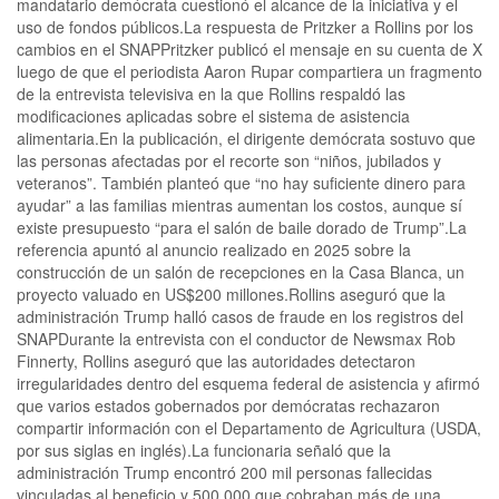
mandatario demócrata cuestionó el alcance de la iniciativa y el
uso de fondos públicos.La respuesta de Pritzker a Rollins por los
cambios en el SNAPPritzker publicó el mensaje en su cuenta de X
luego de que el periodista Aaron Rupar compartiera un fragmento
de la entrevista televisiva en la que Rollins respaldó las
modificaciones aplicadas sobre el sistema de asistencia
alimentaria.En la publicación, el dirigente demócrata sostuvo que
las personas afectadas por el recorte son “niños, jubilados y
veteranos”. También planteó que “no hay suficiente dinero para
ayudar” a las familias mientras aumentan los costos, aunque sí
existe presupuesto “para el salón de baile dorado de Trump”.La
referencia apuntó al anuncio realizado en 2025 sobre la
construcción de un salón de recepciones en la Casa Blanca, un
proyecto valuado en US$200 millones.Rollins aseguró que la
administración Trump halló casos de fraude en los registros del
SNAPDurante la entrevista con el conductor de Newsmax Rob
Finnerty, Rollins aseguró que las autoridades detectaron
irregularidades dentro del esquema federal de asistencia y afirmó
que varios estados gobernados por demócratas rechazaron
compartir información con el Departamento de Agricultura (USDA,
por sus siglas en inglés).La funcionaria señaló que la
administración Trump encontró 200 mil personas fallecidas
vinculadas al beneficio y 500.000 que cobraban más de una