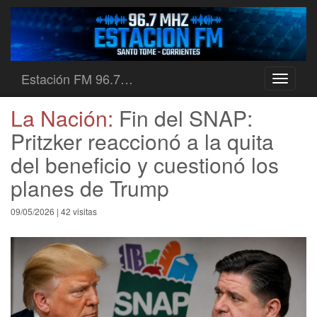
Estación FM 96.7…
Toggle
navigati
La Nación:
Fin del SNAP:
Pritzker reaccionó a la quita
del beneficio y cuestionó los
planes de Trump
09/05/2026 | 42 visitas