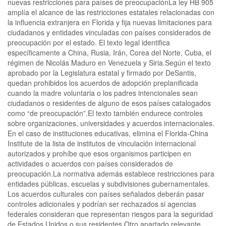
nuevas restricciones para países de preocupaciónLa ley HB 905
amplía el alcance de las restricciones estatales relacionadas con
la influencia extranjera en Florida y fija nuevas limitaciones para
ciudadanos y entidades vinculadas con países considerados de
preocupación por el estado. El texto legal identifica
específicamente a China, Rusia, Irán, Corea del Norte, Cuba, el
régimen de Nicolás Maduro en Venezuela y Siria.Según el texto
aprobado por la Legislatura estatal y firmado por DeSantis,
quedan prohibidos los acuerdos de adopción preplanificada
cuando la madre voluntaria o los padres intencionales sean
ciudadanos o residentes de alguno de esos países catalogados
como “de preocupación”.El texto también endurece controles
sobre organizaciones, universidades y acuerdos internacionales.
En el caso de instituciones educativas, elimina el Florida-China
Institute de la lista de institutos de vinculación internacional
autorizados y prohíbe que esos organismos participen en
actividades o acuerdos con países considerados de
preocupación.La normativa además establece restricciones para
entidades públicas, escuelas y subdivisiones gubernamentales.
Los acuerdos culturales con países señalados deberán pasar
controles adicionales y podrían ser rechazados si agencias
federales consideran que representan riesgos para la seguridad
de Estados Unidos o sus residentes.Otro apartado relevante