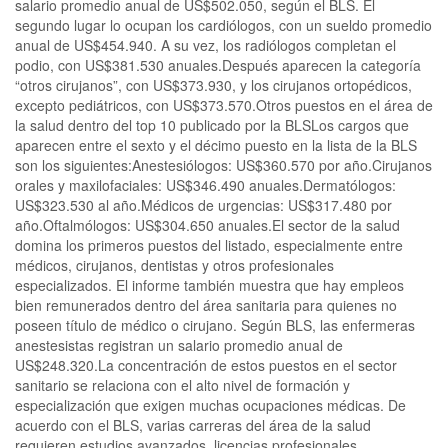
salario promedio anual de US$502.050, según el BLS. El
segundo lugar lo ocupan los cardiólogos, con un sueldo promedio
anual de US$454.940. A su vez, los radiólogos completan el
podio, con US$381.530 anuales.Después aparecen la categoría
“otros cirujanos”, con US$373.930, y los cirujanos ortopédicos,
excepto pediátricos, con US$373.570.Otros puestos en el área de
la salud dentro del top 10 publicado por la BLSLos cargos que
aparecen entre el sexto y el décimo puesto en la lista de la BLS
son los siguientes:Anestesiólogos: US$360.570 por año.Cirujanos
orales y maxilofaciales: US$346.490 anuales.Dermatólogos:
US$323.530 al año.Médicos de urgencias: US$317.480 por
año.Oftalmólogos: US$304.650 anuales.El sector de la salud
domina los primeros puestos del listado, especialmente entre
médicos, cirujanos, dentistas y otros profesionales
especializados. El informe también muestra que hay empleos
bien remunerados dentro del área sanitaria para quienes no
poseen título de médico o cirujano. Según BLS, las enfermeras
anestesistas registran un salario promedio anual de
US$248.320.La concentración de estos puestos en el sector
sanitario se relaciona con el alto nivel de formación y
especialización que exigen muchas ocupaciones médicas. De
acuerdo con el BLS, varias carreras del área de la salud
requieren estudios avanzados, licencias profesionales,