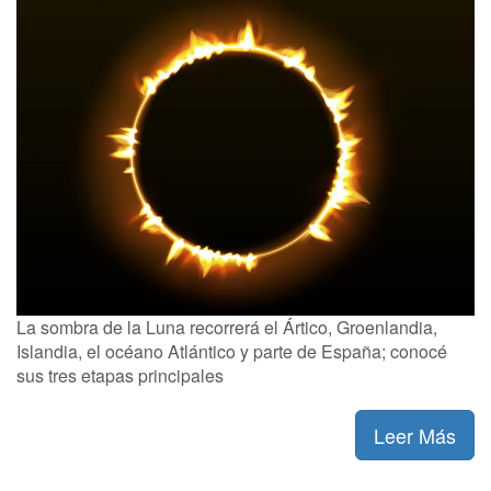
La sombra de la Luna recorrerá el Ártico, Groenlandia,
Islandia, el océano Atlántico y parte de España; conocé
sus tres etapas principales
Leer Más