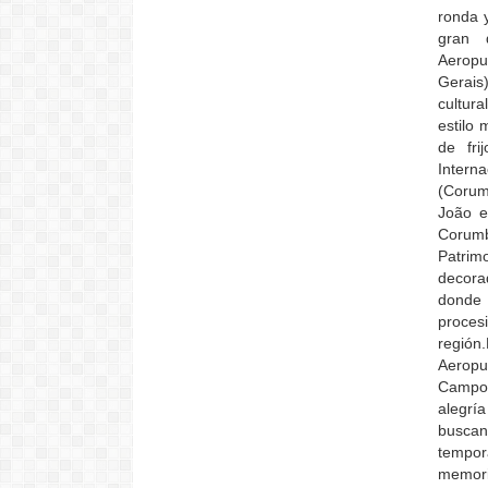
ronda 
gran d
Aeropu
Gerais
cultura
estilo 
de fri
Intern
(Corumb
João e
Corumb
Patrim
decora
donde 
proce
regió
Aeropu
Campo 
alegrí
buscan
tempor
memori