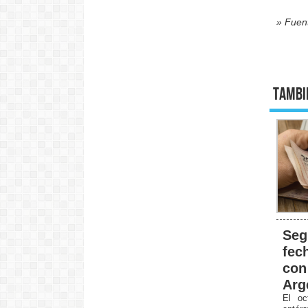
» Fuen
Tambi
Seg
fec
con
Arg
El oc