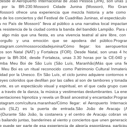
: desde el Aeropuerto Internacional de João Pessoa (JPA), son unas 
 por la BR-230.Mossoró Cidade Junina (Mossoró, Rio Gra
Mossoró ofrece una experiencia que mezcla historia y arte como
de los conciertos y del Festival de Cuadrillas Juninas, el espectácul
a no País de Mossoró” lleva al público a una narrativa local impactan
la resistencia de la ciudad contra la banda del bandido Lampião. Para
 algo más que una fiesta, es una vivencia teatral al aire libre, con
, orgullo y una emoción que se apodera del público.Program
nstagram.com/mossorocidadejunina/Cómo llegar: los aeropuert
os son Natal (NAT) y Fortaleza (FOR). Desde Natal, son unas 4 h
por la BR-304; desde Fortaleza, unas 3.30 horas por la CE-040 y
mba Meu Boi de São Luís (São Luís, Maranhão)Más que una fie
Meu Boi es un ritual reconocido como Patrimonio Cultural Inmateria
dad por la Unesco. En São Luís, el ciclo junino adquiere contornos 
yes coloridos que desfilan por las calles al son de tambores y tonad
tante, es un espectáculo visual y espiritual, en el que cada grupo cu
a a través de la danza, la música y vestimentas deslumbrantes. La en
sentaciones hipnotiza y revela un Brasil ancestral y encantador.Progr
stagram.com/cultura.maranhao/Cómo llegar: el Aeropuerto Internaci
uís (SLZ) es la puerta de entrada.São João de Aracaju (Ar
e)Durante São João, la costanera y el centro de Aracaju cobran vi
s bailando juntas, banderines al viento y conciertos que unen generaci
te puede ser parte de esa experiencia de alegría espontánea, particip