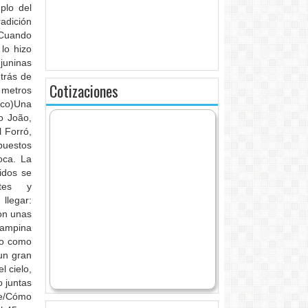
plo del
radición
. Cuando
lo hizo
 juninas
trás de
Cotizaciones
0 metros
uco)Una
o João,
 Forró,
 puestos
oca. La
idos se
tes y
llegar:
son unas
ampina
do como
un gran
l cielo,
o juntas
de/Cómo