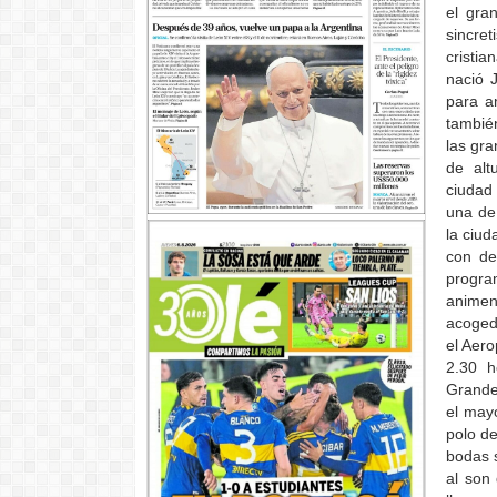
el gra
sincret
cristia
nació 
para an
tambié
las gra
de alt
ciudad
una de
la ciud
con de
progra
anim
acoged
el Aero
2.30 
Grande
el may
polo de
bodas s
al son