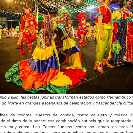
unio y julio, las fiestas juninas transforman estados como Pernambuco 
 do Norte en grandes escenarios de celebración y trascendencia cultur
ines de colores, puestos de comida, teatro callejero y música d
do el ritmo de la noche: esa combinación anuncia que la temporada
stá muy cerca. Las Festas Juninas, como las llaman los brasile
an principalmente en junio, pero en muchos lugares se extienden hasta