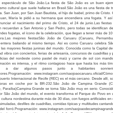
n espectáculo de São João.La fiesta de São João es un buen ejem
ismo cultural que suele hallarse en Brasil.São João es una fiesta de t
na. San Juan, por San Juan Bautista, el hijo de Isabel, primo de Cristo
Juan, María le pidió a su hermana que encendiera una fogata. Y así 
unciar el nacimiento del primo de Cristo, el 24 de junio.Las fiestas
n recuerdan a San Antonio y San Pedro, pero todas se identifican de
ndes fogatas, el ícono de la celebración, que llegan a tener más de 1
ura.Las mejores fiestasSão João de Caruaru (Caruaru, Pernamb
 entera bailando al mismo tiempo. Así es como Caruaru celebra Sã
 las mayores fiestas juninas del mundo. Conocida como la Capital del
ad vibra con conciertos, ferias de artesanía, concursos de cuadrillas y
licias del nordeste como pastel de maíz y carne de sol con mandi
mación es intensa, y el ritmo contagioso hace que hasta los más tím
en a dar algunos pasos junto a habitantes sonrien
ores.Programación: www.instagram.com/saojoaocaruaru.oficial/Cómo 
puerto Internacional de Recife (REC) es el más cercano. Desde allí, 
horas en coche por la BR-232.São João de Campina Grande (C
, Paraíba)Campina Grande se toma São João muy en serio. Conoci
or São João del mundo, el evento transforma el Parque do Povo en 
 cultura nordestina durante más de 30 días, con fuegos artificiales en e
imuladas, desfiles de cuadrillas, comidas típicas y multitudes cantand
 del forró.Programación: www.instagram.com/saojoaodecampinagran