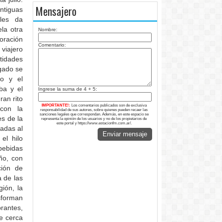
Mensajero
antiguas
 les da
la otra
Nombre:
oración
Comentario:
viajero
tidades
egado se
do y el
ba y el
Ingrese la suma de 4 + 5:
ran rito
IMPORTANTE!:
Los comentarios publicados son de exclusiva
con la
responsabilidad de sus autores, sobre quienes pueden recaer las
sanciones legales que correspondan. Además, en este espacio se
s de la
representa la opinión de los usuarios y no de los propietarios de
este portal y https://www.estacionfm.com.ar/.
adas al
Enviar mensaje
el hilo
bebidas
ño, con
ción de
 de las
ión, la
sforman
brantes,
de cerca