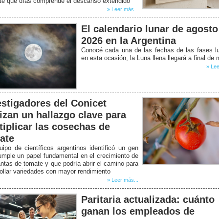
ate qué días comprende el descanso extendido
» Leer más...
El calendario lunar de agosto
2026 en la Argentina
Conocé cada una de las fechas de las fases l
en esta ocasión, la Luna llena llegará a final de
» Lee
estigadores del Conicet
lizan un hallazgo clave para
tiplicar las cosechas de
ate
ipo de científicos argentinos identificó un gen
mple un papel fundamental en el crecimiento de
antas de tomate y que podría abrir el camino para
ollar variedades con mayor rendimiento
» Leer más...
Paritaria actualizada: cuánto
ganan los empleados de