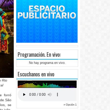
Programación
. En vivo:
No hay programa en vivo.
Escuchanos en vivo
y Rio
al
e forró
 de São
ños, se
» Opción 1
 julio.