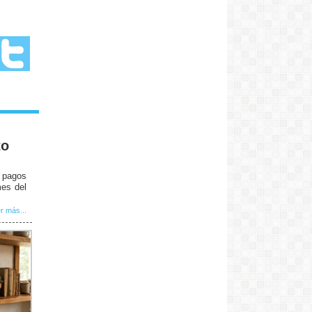
to
e pagos
mes del
r más...