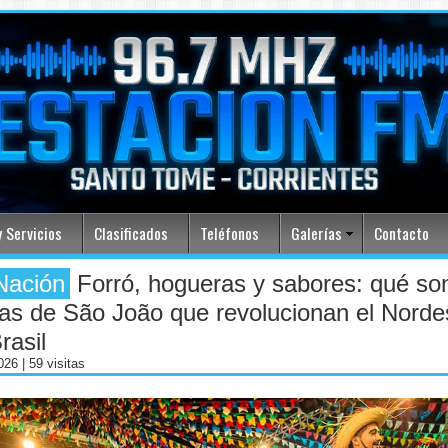
 Servicios
Clasificados
Teléfonos
Galerías
Contacto
Nación
Forró, hogueras y sabores: qué son
tas de São João que revolucionan el Norde
rasil
2026
| 59 visitas