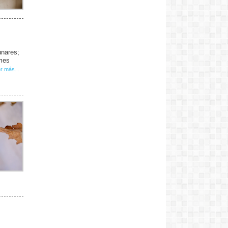
unares;
 mes
r más...