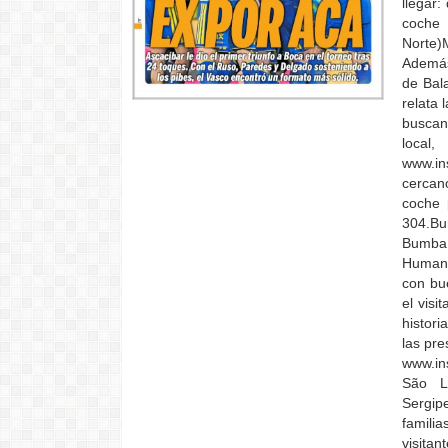
llegar
coche
Norte)
Además 
de Bal
relata 
buscan
local
www.i
cercan
coche 
304.Bu
Bumba 
Humani
con bue
el visi
histori
las pre
www.in
São L
Sergip
familia
visitan