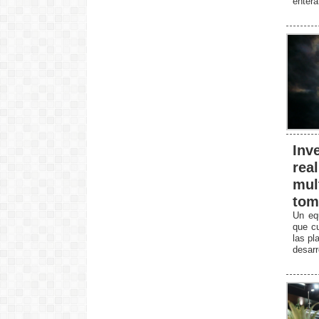
entér
Inv
rea
mul
tom
Un equ
que cu
las pl
desarr