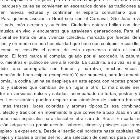
 parques y calles se convierten en escenarios donde las tradiciones 
ren nuevas lecturas y confirman el espíritu comunitario que
o.Para quienes asocian a Brasil solo con el Carnaval, São João reve
el país, más cercana y auténtica. Ciudades enteras brillan con dec
, música en vivo y encuentros que atraviesan generaciones. Para el 
acional se trata de una vivencia colectiva, marcada por fuertes iden
les, y en medio de una hospitalidad que hace que cualquier recién ll
 como en casa.En el centro de esta experiencia están el soni
ento. El forró marca el compás, guiado por el acordeón, la zabum
lo, mientras el público se une a la ronda. La cuadrilla, a su vez, es el g
rtido: una coreografía con humor y narrativa, muchas veces 
entación de boda caipira (campesina).Y, por supuesto, para los amante
nomía, la cocina junina se despliega en esta época con recetas prepar
o y sabores que cambian de un lugar a otro. El maíz suele ser 
tor en versiones dulces y saladas, acompañado de tortas, postres y 
tes. Los visitantes pueden respirar una atmósfera de invierno brasile
 más frescas, luces coloridas y aromas típicos.Es esa combina
, afecto y tradición en movimiento la que convierte a São João en una
adas más especiales para descubrir otra cara de Brasil. En cada reg
ación adquiere su propio acento, sabores, ritmos y paisajes que tran
pleto la experiencia. Desde el sertão del nordeste hasta capitales vi
tejos y rituales a orillas del río, una selección de destinos para vivir 