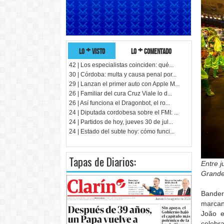
lo + visto
lo + comentado
42 | Los especialistas coinciden: qué...
30 | Córdoba: multa y causa penal por...
29 | Lanzan el primer auto con Apple M...
26 | Familiar del cura Cruz Viale lo d...
26 | Así funciona el Dragonbot, el ro...
24 | Diputada cordobesa sobre el FMI: ...
24 | Partidos de hoy, jueves 30 de jul...
24 | Estado del subte hoy: cómo funci...
Tapas de Diarios:
Entre j
Grande
Bander
marcan
João e
celebr