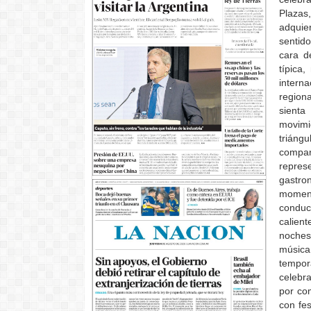
Plazas,
adquie
sentid
cara d
típica
intern
regiona
sienta
movimi
triángu
compa
repres
gastro
moment
conduc
calien
noches
música
tempor
celebr
por com
con fes