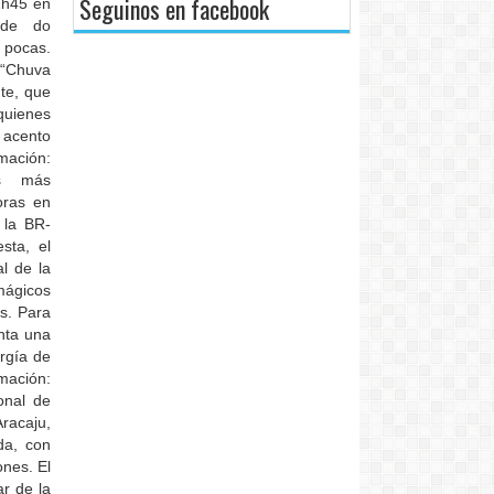
Seguinos en facebook
1h45 en
nde do
 pocas.
o “Chuva
te, que
 quienes
 acento
ación:
os más
oras en
 la BR-
sta, el
l de la
mágicos
as. Para
enta una
ergía de
amación:
onal de
acaju,
da, con
ones. El
ar de la