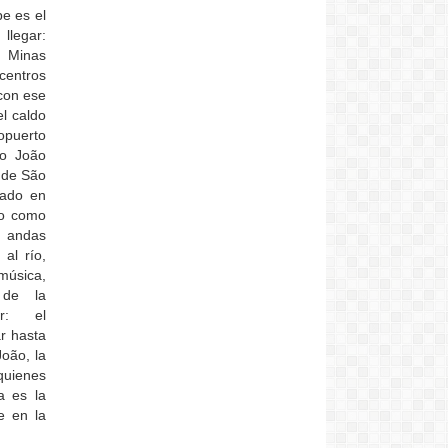
e es el
llegar:
, Minas
centros
 con ese
el caldo
opuerto
ão João
o de São
zado en
do como
, andas
al río,
música,
 de la
ar: el
r hasta
oão, la
quienes
a es la
e en la