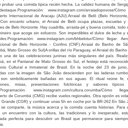
y probar una comida típica recién hecha. La calidez humana de Sergip
estaque.Programación: www.instagram.com/arraiadopovose/Cómo 
erto Internacional de Aracaju (AJU).Arraial de Belô (Belo Horizonte
)Con encanto urbano, el Arraial de Belô ocupa plazas, escuelas y 
les de Belo Horizonte. Hay cuadrilla, arrasta-pé y buena comida, todo
mineiro que acoge sin esfuerzo. Son imperdibles el dulce de leche y 
joles.Programación: www.instagram.com/bhbelotur/Cómo llegar: Aer
acional de Belo Horizonte - Confins (CNF).Arraial do Banho de S
á, Mato Grosso do Sul)A orillas del río Paraguay, el Arraial do Banh
s una de las celebraciones juninas más singulares del país. Reali
á, en el Pantanal de Mato Grosso do Sul, el festejo está reconoci
onio Cultural e Inmaterial de Brasil. En la noche del 23 de junio
das con la imagen de São João descienden por las laderas rumbo 
son simbólicamente bañadas en sus aguas. El ritual reúne fe, 
siones, misas, presentaciones folclóricas y sabores típicos
n.Programación: www.instagram.com/cultura.corumba/Cómo lleg
erto de Corumbá (CMG) recibe vuelos regionales. Otra opción es vola
Grande (CGR) y continuar unas 5h en coche por la BR-262.En São J
a se comparte, la música acerca y la comida cuenta historias. Para 
 un encuentro con la cultura, las tradiciones y lo inesperado, est
ada perfecta para descubrir un Brasil que permanece para siempr
a.