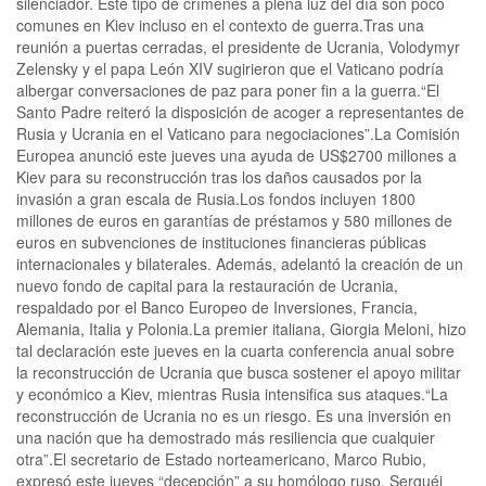
silenciador. Este tipo de crímenes a plena luz del día son poco
comunes en Kiev incluso en el contexto de guerra.Tras una
reunión a puertas cerradas, el presidente de Ucrania, Volodymyr
Zelensky y el papa León XIV sugirieron que el Vaticano podría
albergar conversaciones de paz para poner fin a la guerra.“El
Santo Padre reiteró la disposición de acoger a representantes de
Rusia y Ucrania en el Vaticano para negociaciones”.La Comisión
Europea anunció este jueves una ayuda de US$2700 millones a
Kiev para su reconstrucción tras los daños causados por la
invasión a gran escala de Rusia.Los fondos incluyen 1800
millones de euros en garantías de préstamos y 580 millones de
euros en subvenciones de instituciones financieras públicas
internacionales y bilaterales. Además, adelantó la creación de un
nuevo fondo de capital para la restauración de Ucrania,
respaldado por el Banco Europeo de Inversiones, Francia,
Alemania, Italia y Polonia.La premier italiana, Giorgia Meloni, hizo
tal declaración este jueves en la cuarta conferencia anual sobre
la reconstrucción de Ucrania que busca sostener el apoyo militar
y económico a Kiev, mientras Rusia intensifica sus ataques.“La
reconstrucción de Ucrania no es un riesgo. Es una inversión en
una nación que ha demostrado más resiliencia que cualquier
otra”.El secretario de Estado norteamericano, Marco Rubio,
expresó este jueves “decepción” a su homólogo ruso, Serguéi