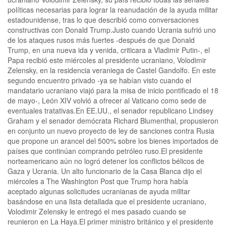
políticas necesarias para lograr la reanudación de la ayuda militar
estadounidense, tras lo que describió como conversaciones
constructivas con Donald Trump.Justo cuando Ucrania sufrió uno
de los ataques rusos más fuertes -después de que Donald
Trump, en una nueva ida y venida, criticara a Vladimir Putin-, el
Papa recibió este miércoles al presidente ucraniano, Volodimir
Zelensky, en la residencia veraniega de Castel Gandolfo. En este
segundo encuentro privado -ya se habían visto cuando el
mandatario ucraniano viajó para la misa de inicio pontificado el 18
de mayo-, León XIV volvió a ofrecer al Vaticano como sede de
eventuales tratativas.En EE.UU., el senador republicano Lindsey
Graham y el senador demócrata Richard Blumenthal, propusieron
en conjunto un nuevo proyecto de ley de sanciones contra Rusia
que propone un arancel del 500% sobre los bienes importados de
países que continúan comprando petróleo ruso.El presidente
norteamericano aún no logró detener los conflictos bélicos de
Gaza y Ucrania. Un alto funcionario de la Casa Blanca dijo el
miércoles a The Washington Post que Trump hora había
aceptado algunas solicitudes ucranianas de ayuda militar
basándose en una lista detallada que el presidente ucraniano,
Volodimir Zelensky le entregó el mes pasado cuando se
reunieron en La Haya.El primer ministro británico y el presidente