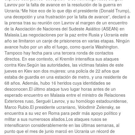
Lavrov por la falta de avance en la resolución de la guerra en
Ucrania.“Me hice eco de lo que dijo el presidente (Donald Trump),
una decepción y una frustración por la falta de avance”, declaró a
la prensa tras su reunión con Lavrov al margen de un encuentro
de la Asociación de Naciones del Sudeste Asiático (ASEAN) en
Malasia.Las negociaciones por la paz entre Rusia y Ucrania este
año se limitaron un canje de prisioneros en varias etapas. Ningún
avance hubo por un alto el fuego, como quería Washington.
Tampoco hay fecha para una tercera ronda de contactos
directos. En ese contexto, el Kremlin intensifica sus ataques
contra Kiev.Según las autoridades, las víctimas fatales de este
jueves en Kiev son dos mujeres: una policía de 22 años que
estaba de guardia en una estación de metro, y una residente de
68 años. Además, hubo 16 heridos cuya identidades se
desconocen.El último ataque tuvo lugar horas antes de un
esperado encuentro en Malasia entre el ministro de Relaciones
Exteriores ruso, Serguéi Lavrov, y su homólogo estadounidense,
Marco Rubio.El presidente ucraniano, Volodimir Zelensky, se
encuentra a su vez en Roma para pedir más apoyo político y
militar a sus numerosos aliados.Los ataques rusos se
intensificaron considerablemente en las últimas semanas, al
punto que el mes de junio marcó en Ucrania un récord de