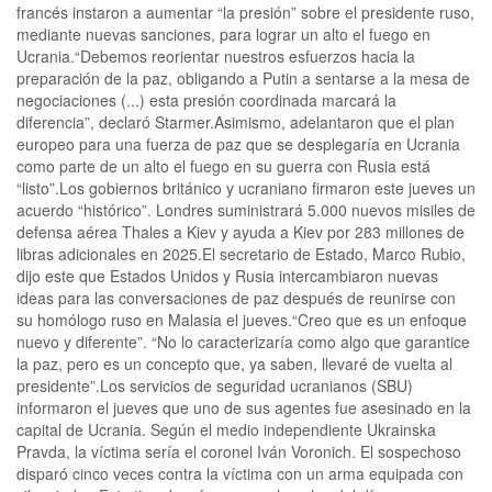
francés instaron a aumentar “la presión” sobre el presidente ruso,
mediante nuevas sanciones, para lograr un alto el fuego en
Ucrania.“Debemos reorientar nuestros esfuerzos hacia la
preparación de la paz, obligando a Putin a sentarse a la mesa de
negociaciones (...) esta presión coordinada marcará la
diferencia”, declaró Starmer.Asimismo, adelantaron que el plan
europeo para una fuerza de paz que se desplegaría en Ucrania
como parte de un alto el fuego en su guerra con Rusia está
“listo”.Los gobiernos británico y ucraniano firmaron este jueves un
acuerdo “histórico”. Londres suministrará 5.000 nuevos misiles de
defensa aérea Thales a Kiev y ayuda a Kiev por 283 millones de
libras adicionales en 2025.El secretario de Estado, Marco Rubio,
dijo este que Estados Unidos y Rusia intercambiaron nuevas
ideas para las conversaciones de paz después de reunirse con
su homólogo ruso en Malasia el jueves.“Creo que es un enfoque
nuevo y diferente”. “No lo caracterizaría como algo que garantice
la paz, pero es un concepto que, ya saben, llevaré de vuelta al
presidente”.Los servicios de seguridad ucranianos (SBU)
informaron el jueves que uno de sus agentes fue asesinado en la
capital de Ucrania. Según el medio independiente Ukrainska
Pravda, la víctima sería el coronel Iván Voronich. El sospechoso
disparó cinco veces contra la víctima con un arma equipada con