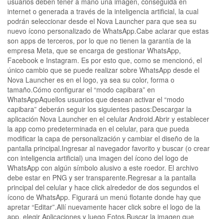
usuarios deben tener a mano una imagen, conseguida en
internet o generada a través de la inteligencia artificial, la cual
podrán seleccionar desde el Nova Launcher para que sea su
nuevo ícono personalizado de WhatsApp.Cabe aclarar que estas
son apps de terceros, por lo que no tienen la garantía de la
empresa Meta, que se encarga de gestionar WhatsApp,
Facebook e Instagram. Es por esto que, como se mencionó, el
único cambio que se puede realizar sobre WhatsApp desde el
Nova Launcher es en el logo, ya sea su color, forma o
tamaño.Cómo configurar el “modo capibara” en
WhatsAppAquellos usuarios que desean activar el “modo
capibara” deberán seguir los siguientes pasos:Descargar la
aplicación Nova Launcher en el celular Android.Abrir y establecer
la app como predeterminada en el celular, para que pueda
modificar la capa de personalización y cambiar el diseño de la
pantalla principal.Ingresar al navegador favorito y buscar (o crear
con inteligencia artificial) una imagen del ícono del logo de
WhatsApp con algún símbolo alusivo a este roedor. El archivo
debe estar en PNG y ser transparente.Regresar a la pantalla
principal del celular y hace click alrededor de dos segundos el
ícono de WhatsApp. Figurará un menú flotante donde hay que
apretar “Editar”.Allí nuevamente hacer click sobre el logo de la
app, elegir Aplicaciones y luego Fotos.Buscar la imagen que