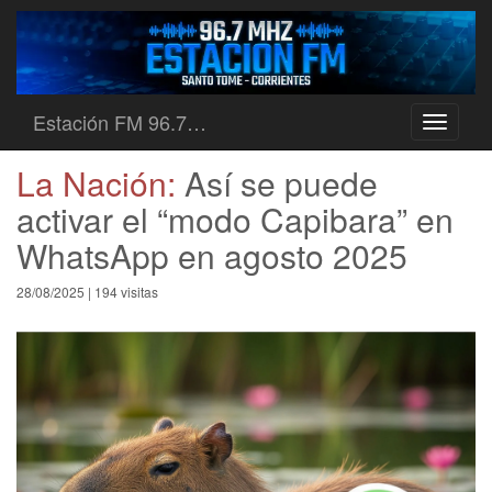
Estación FM 96.7…
Toggle
navigati
La Nación:
Así se puede
activar el “modo Capibara” en
WhatsApp en agosto 2025
28/08/2025 | 194 visitas