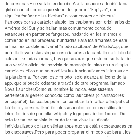
de personas y se volvió tendencia. Así, la especie adquirió fama
global con el nombre que viene del guaraní “kapiÿva”, que
significa “señor de las hierbas” o “comedores de hierbas”.
Famosos por su carácter afable, los capibaras son originarios de
América del Sur y se hallan más comúnmente cerca de
estanques en pantanos fangosos, nadando en los mismos o
comiendo en las praderas inundadas.Para los amantes de este
animal, es posible activar el “modo capibara” de WhatsApp, que
permite llevar estas simpáticas criaturas a la pantalla de inicio del
celular. De todas formas, hay que aclarar que esto no se trata de
una versión oficial del servicio de mensajería, sino de un simple
cambio estético que no modifica las funcionalidades internas de
la plataforma. Por eso, este “modo” solo alcanza al ícono de la
app, que sí puede editarse a través de otro programa llamado
Nova Launcher.Como su nombre lo indica, este sistema
pertenece al género conocido como launchers (o “lanzadores”,
en español), los cuales permiten cambiar la interfaz principal del
teléfono y personalizar distintos aspectos como los estilos de
letra, fondos de pantalla, widgets y logotipos de los íconos. De
esta forma, es posible tener de forma visual un diseño
individualizado de las distintas apps que ya están descargadas en
los dispositivos.Pero para poder preparar el “modo capibara”, los