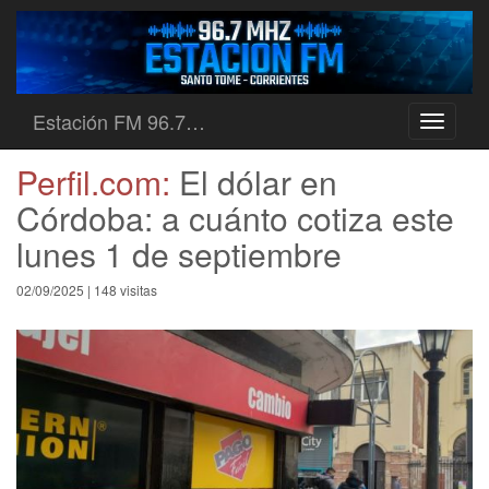
Estación FM 96.7…
Toggle
navigati
Perfil.com:
El dólar en
Córdoba: a cuánto cotiza este
lunes 1 de septiembre
02/09/2025 | 148 visitas