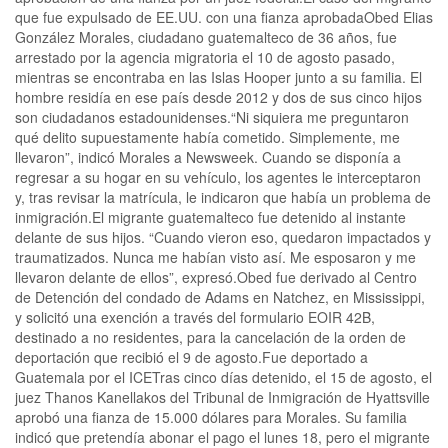
que fue expulsado de EE.UU. con una fianza aprobadaObed Elias
González Morales, ciudadano guatemalteco de 36 años, fue
arrestado por la agencia migratoria el 10 de agosto pasado,
mientras se encontraba en las Islas Hooper junto a su familia. El
hombre residía en ese país desde 2012 y dos de sus cinco hijos
son ciudadanos estadounidenses.“Ni siquiera me preguntaron
qué delito supuestamente había cometido. Simplemente, me
llevaron”, indicó Morales a Newsweek. Cuando se disponía a
regresar a su hogar en su vehículo, los agentes le interceptaron
y, tras revisar la matrícula, le indicaron que había un problema de
inmigración.El migrante guatemalteco fue detenido al instante
delante de sus hijos. “Cuando vieron eso, quedaron impactados y
traumatizados. Nunca me habían visto así. Me esposaron y me
llevaron delante de ellos”, expresó.Obed fue derivado al Centro
de Detención del condado de Adams en Natchez, en Mississippi,
y solicitó una exención a través del formulario EOIR 42B,
destinado a no residentes, para la cancelación de la orden de
deportación que recibió el 9 de agosto.Fue deportado a
Guatemala por el ICETras cinco días detenido, el 15 de agosto, el
juez Thanos Kanellakos del Tribunal de Inmigración de Hyattsville
aprobó una fianza de 15.000 dólares para Morales. Su familia
indicó que pretendía abonar el pago el lunes 18, pero el migrante