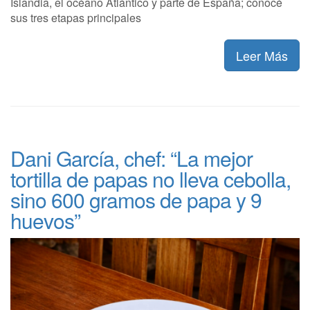
Islandia, el océano Atlántico y parte de España; conocé
sus tres etapas principales
Leer Más
Dani García, chef: “La mejor
tortilla de papas no lleva cebolla,
sino 600 gramos de papa y 9
huevos”