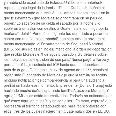
ya había sido expulsado de Estados Unidos el día anterior.El
representante legal de la familia, Tilman Dunbar Jr., señaló al
medio mencionado que recibió una llamada el domingo 17 en la
que le informaron que Morales se encontraba en su país de
origen.“Lo sacaron de su celda el sábado por la noche y lo
subieron a un avión con destino a Guatemala el domingo por la
mañana”, detalló.Por qué el migrante fue deportado a pesar de
contar con una fianza aprobadaEn un comunicado enviado al
medio mencionado, el Departamento de Seguridad Nacional
(DHS, por sus siglas en inglés) mencionó la orden de deportación
que recibió Morales el 9 de agosto pasado y dio detalles sobre
los motivos de su expulsión de ese país.“Nunca pagó la fianza y
permaneció bajo custodia del ICE hasta que fue deportado a su
país de origen, Guatemala, el 17 de agosto de 2025″, señaló el
organismo.El abogado de Morales dijo que la familia no recibió
ninguna notificación de comparecencia ni para una audiencia
preliminar hasta ese momento.“El presidente [Donald Trump] está
haciendo mucho daño, separando familias”, aseveró Morales. Y
agregó: “Mis hijos están traumatizados. Todavía no entienden por
qué estoy aquí, en mi país, y no con ellos”. En tanto, expresó que
regresaría al territorio estadounidense para reencontrarse con
ellos, tres de los cuales nacieron en Guatemala y dos en EE.UU.