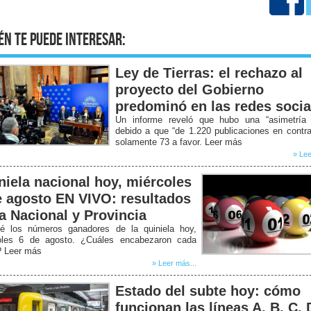
én te puede interesar:
Ley de Tierras: el rechazo al
proyecto del Gobierno
predominó en las redes socia
Un informe reveló que hubo una “asimetría b
debido a que “de 1.220 publicaciones en contr
solamente 73 a favor. Leer más
» Lee
niela nacional hoy, miércoles
e agosto EN VIVO: resultados
la Nacional y Provincia
é los números ganadores de la quiniela hoy,
oles 6 de agosto. ¿Cuáles encabezaron cada
? Leer más
» Leer más...
Estado del subte hoy: cómo
funcionan las líneas A, B, C, 