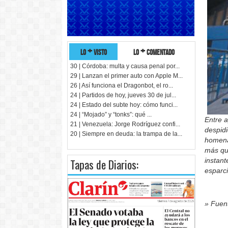
lo + visto
lo + comentado
30 | Córdoba: multa y causa penal por...
29 | Lanzan el primer auto con Apple M...
26 | Así funciona el Dragonbot, el ro...
24 | Partidos de hoy, jueves 30 de jul...
24 | Estado del subte hoy: cómo funci...
24 | “Mojado” y “tonks”: qué ...
Entre a
21 | Venezuela: Jorge Rodríguez confi...
despidi
20 | Siempre en deuda: la trampa de la...
homena
más qu
Tapas de Diarios:
instant
esparci
» Fuent