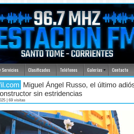
 Servicios
Clasificados
Teléfonos
Galerías
Contacto
fil.com
Miguel Ángel Russo, el último adió
onstructor sin estridencias
2025
| 69 visitas