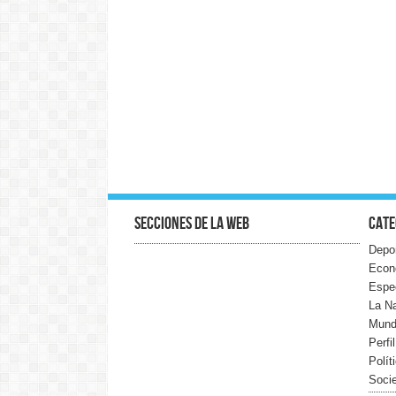
Secciones de la web
Cate
Depo
Econ
Espe
La N
Mun
Perfi
Polít
Soci