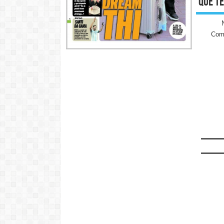
qué te
Come