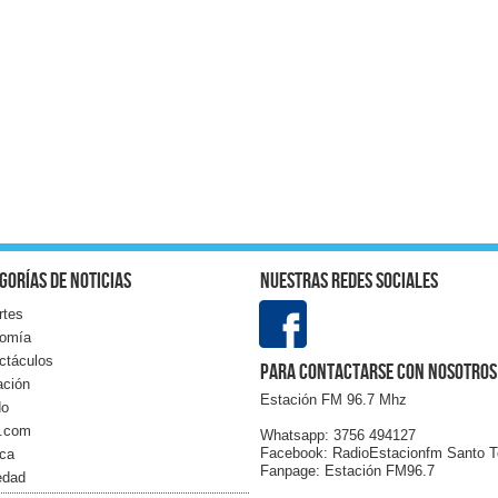
gorías de noticias
Nuestras redes sociales
rtes
omía
ctáculos
Para contactarse con nosotros
ación
Estación FM 96.7 Mhz
do
l.com
Whatsapp: 3756 494127
Facebook: RadioEstacionfm Santo 
ica
Fanpage: Estación FM96.7
edad