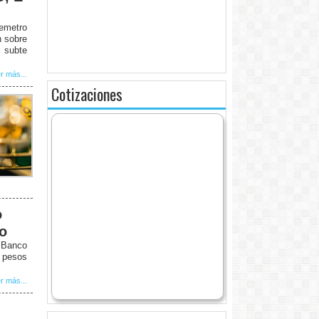
remetro
n sobre
 subte
r más...
Cotizaciones
o
to
l Banco
5 pesos
r más...