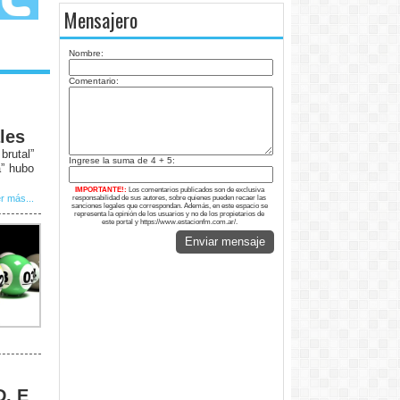
Mensajero
Nombre:
Comentario:
les
rutal”
Ingrese la suma de 4 + 5:
a” hubo
IMPORTANTE!:
Los comentarios publicados son de exclusiva
r más...
responsabilidad de sus autores, sobre quienes pueden recaer las
sanciones legales que correspondan. Además, en este espacio se
representa la opinión de los usuarios y no de los propietarios de
este portal y https://www.estacionfm.com.ar/.
Enviar mensaje
D, E