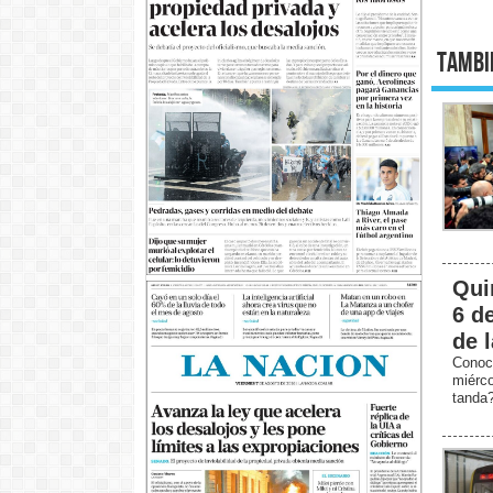
Tambi
Qui
6 d
de 
Conoc
miérc
tanda