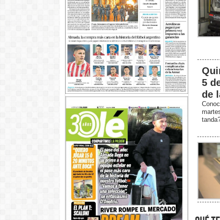
Qui
5 d
de 
Conoc
marte
tanda