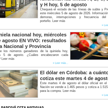
y H hoy, 5 de agosto
Chequeá el estado de las líneas de subte y P
este miércoles 5 de agosto de 2026. Informació
demoras, interrupciones y frecuencia del
porteño. Leer más
» Lee
niela nacional hoy, miércoles
e agosto EN VIVO: resultados
la Nacional y Provincia
e los números ganadores de la quiniela hoy,
s 5 de agosto. ¿Cuáles encabezaron cada
? Leer más
» Leer más...
El dólar en Córdoba: a cuánt
cotiza este martes 4 de agos
Este martes 4 de agosto el dólar oficial en e
Nación se vende a 1.465 pesos y cotiza a 1.51
para la compra. Leer más
» Lee