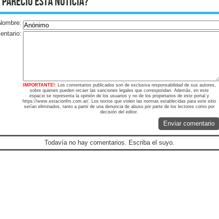
 pareció esta noticia?
Nombre:
ntario:
IMPORTANTE!:
Los comentarios publicados son de exclusiva responsabilidad de sus autores,
sobre quienes pueden recaer las sanciones legales que correspondan. Además, en este
espacio se representa la opinión de los usuarios y no de los propietarios de este portal y
https://www.estacionfm.com.ar/. Los textos que violen las normas establecidas para este sitio
serían eliminados, tanto a partir de una denuncia de abuso por parte de los lectores como por
decisión del editor.
Enviar comentario
Todavía no hay comentarios. Escriba el suyo.